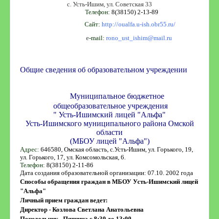
с. Усть-Ишим, ул. Советская 33
Телефон:
8(38150) 2-13-89
Наставничество
Сайт:
http://oualfa.u-ish.obr55.ru/
е
-mail:
rono_ust_ishim@mail.ru
Общие сведения об образовательном учреждении
Муниципальное бюджетное
общеобразовательное
учреждения
" Усть-Ишимский лицей "Альфа"
Усть-Ишимского муниципального района Омской
области
(МБОУ лицей "Альфа")
Адрес:
646580, Омская область, с.Усть-Ишим, ул. Горького, 19,
ул. Горького, 17, ул. Комсомольская, 6.
Телефон:
8(38150) 2-11-86
Дата создания образовательной организации: 07.10. 2002 года
Способы обращения граждан в МБОУ Усть-Ишимский лицей
"Альфа"
Личный прием граждан ведет:
Директор - Козлова Светлана Анатольевна
Понедельник - Пятница с 8:30 до 13:00.